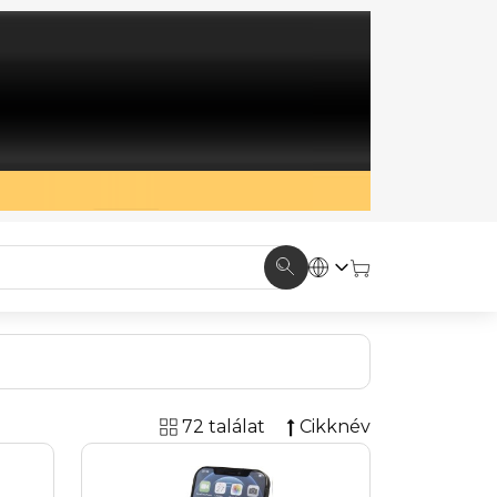
72 találat
Cikknév