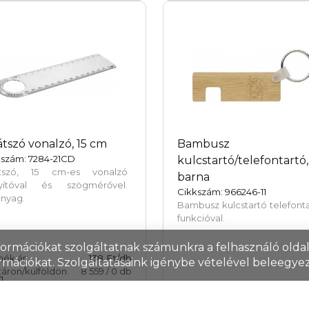
átszó vonalzó, 15 cm
Bambusz
kszám: 7284-21CD
kulcstartó/telefontartó,
átszó, 15 cm-es vonalzó
barna
yítóval és szögmérővel.
Cikkszám: 966246-11
nyag.
Bambusz kulcstartó telefont
funkcióval.
nformációkat szolgáltatnak számunkra a felhasználó oldall
mék ár
138 Ft/db
rmációkat. Szolgáltatásaink igénybe vételével beleegyez
áron/külföldön
8 559
/
0
db
Termék ár
126 F
Raktáron/külföldön
214
/
36 14