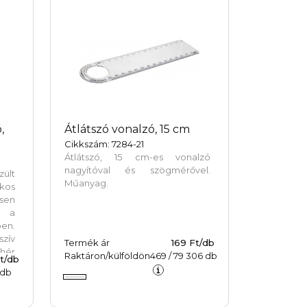
,
Átlátszó vonalzó, 15 cm
Cikkszám: 7284-21
Átlátszó, 15 cm-es vonalzó
nagyítóval és szögmérővel.
ült
Műanyag.
kos
esen
al a
en.
szív
Termék ár
169 Ft/db
hér
Raktáron/külföldön
469
/
79 306
db
Ft/db
db