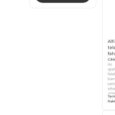
Alf
tel
feh
Cikk
Az 
újr
fe
bam
tar
elh
dől
Ter
kén
Rakt
biz
o
tar