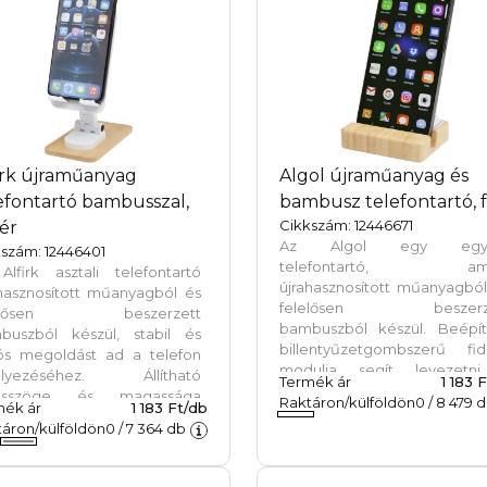
érdekében. Újrahasznosít
ABS műanyag.
irk újraműanyag
Algol újraműanyag és
efontartó bambusszal,
bambusz telefontartó, 
Cikkszám: 12446671
ér
Az Algol egy egye
szám: 12446401
telefontartó, ame
Alfirk asztali telefontartó
újrahasznosított műanyagbó
ahasznosított műanyagból és
felelősen beszerz
lelősen beszerzett
bambuszból készül. Beépíte
buszból készül, stabil és
billentyűzetgombszerű fid
tós megoldást ad a telefon
modulja segít levezetn
elyezéséhez. Állítható
Termék ár
1 183 
feszültséget és megtartan
ésszöge és magassága
Raktáron/külföldön
0
/
8 479
d
mék ár
1 183 Ft/db
fókuszt. Stabil alapot a
yelmes nézési pozíciót
áron/külföldön
0
/
7 364
db
telefonnak, miközben leköt
tosít videóhívásokhoz,
kezet. Munka, tanulás v
lvasáshoz vagy
pihenés közben is megbízh
talomfogyasztáshoz, így