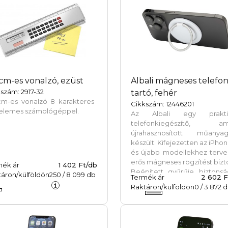
cm-es vonalzó, ezüst
Albali mágneses telefo
szám: 2917-32
tartó, fehér
cm-es vonalzó 8 karakteres
Cikkszám: 12446201
elemes számológéppel.
Az Albali egy prakti
telefonkiegészítő, am
újrahasznosított műanyag
készült. Kifejezetten az iPhon
és újabb modellekhez terve
erős mágneses rögzítést bizto
mék ár
1 402 Ft/db
Beépített gyűrűje biztonsá
áron/külföldön
250
/
8 099
db
Termék ár
2 602 F
fogást nyújt, illetve állványkén
Raktáron/külföldön
0
/
3 872
d
használható a kényelmes, 
nélküli használathoz. Tökél
választás a nagyobb bizton
és a kényelmes filmné