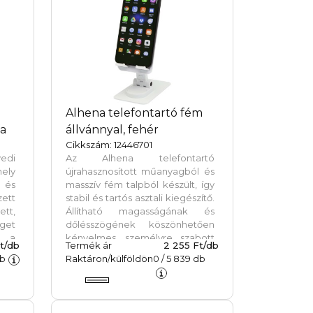
ott
útközben is ideális kiegészítő.
Alhena telefontartó fém
fa
állvánnyal, fehér
Cikkszám: 12446701
di
Az Alhena telefontartó
ly
újrahasznosított műanyagból és
l és
masszív fém talpból készült, így
ett
stabil és tartós asztali kiegészítő.
tt,
Állítható magasságának és
get
dőlésszögének köszönhetően
i a
kényelmes, személyre szabott
Ft/db
Termék ár
2 255 Ft/db
i a
nézési élményt nyújt, legyen szó
b
Raktáron/külföldön
0
/
5 839
db
d a
munkáról vagy otthoni
i a
használatról.
agy
ató