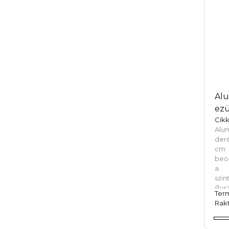
ír
mun
hasz
Alu
ezü
Cik
Al
der
cm 
beos
a 
szi
ill
Ter
kar
Rakt