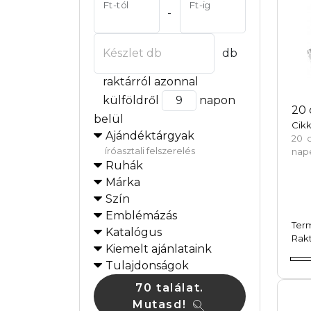
Ft-tól
Ft-ig
-
Készlet db
db
raktárról azonnal
külföldről
napon
20 
belül
Cikk
Ajándéktárgyak
20 
íróasztali felszerelés
nap
Ruhák
Márka
Szín
Emblémázás
Ter
Katalógus
Rakt
Kiemelt ajánlataink
Tulajdonságok
70 találat.
Mutasd!