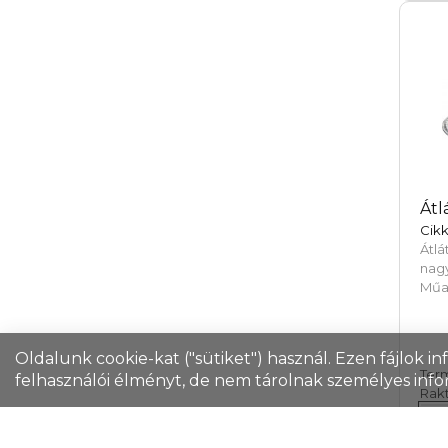
Átl
Cik
Átl
nag
Műa
Oldalunk cookie-kat ("sütiket") használ. Ezen fájlok i
Ter
felhasználói élményt, de nem tárolnak személyes info
Rakt