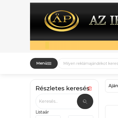
Menü
Aján
Részletes keresés
Keresés...
Listaár