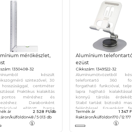
társ.
óasztalon vagy
kaállomáson is kiválóan
nálható.
mínium mérőkészlet,
Alumínium telefontartó
st
ezüst
kszám: 1350408-32
Cikkszám: 1349522-32
umíniumból készült
Alumíniumötvözetből kész
ékszögmérő szintezővel, 30
telefontartó 360 fo
hosszúsággal, centiméter
forgatható funkcióval, telj
ztással. Praktikus kialakítás
lapra hajtható kialakításs
pontos méréshez és
könnyű tárolás érdekéb
ntezéshez. Darabonként
Stabil tartást biztosító mas
usztrációval ellátott barna
felépítéssel. Egyenként fe
mék ár
2 528 Ft/db
Termék ár
1 347 
tondobozba csomagolva.
dobozba csomagolva.
áron/külföldön
48
/
5 013
db
Raktáron/külföldön
170
/
12 177