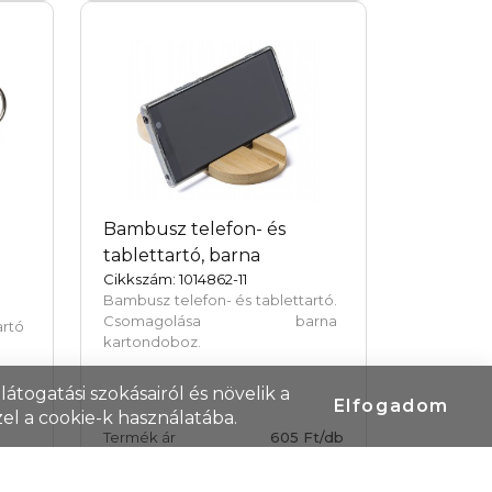
Bambusz telefon- és
tablettartó, barna
Cikkszám: 1014862-11
Bambusz telefon- és tablettartó.
Csomagolása barna
artó
kartondoboz.
átogatási szokásairól és növelik a
Elfogadom
el a cookie-k használatába.
Termék ár
605 Ft/db
Raktáron/külföldön
39
/
12 510
db
t/db
4
db