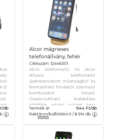
n
Alcor mágneses
telefonállvány, fehér
Cikkszám: 12446301
kus
Alcor telefontartó: Az Alcor
ely
stílusos telefontartó
ból
újrahasznosított műanyagból és
e 12
fenntartható forrásból származó
zve
bambuszból készül.
sít.
Összecsukható kialakítása
gos
többféle nézési szöget tesz
t/db
Termék ár
944 Ft/db
t is
lehetővé, beépített mágneses
b
Raktáron/külföldön
0
/
8 914
db
kéz
funkciója pedig biztonságosan
etes
tartja az iPhone 12 és újabb
ság
modelleket. Íróasztalon,
zés
éjjeliszekrényen vagy akár