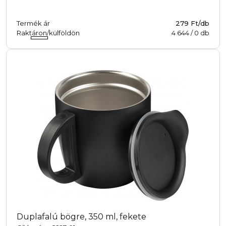
Termék ár
279 Ft/db
Raktáron/külföldön
4 644
/
0
db
Duplafalú bögre, 350 ml, fekete