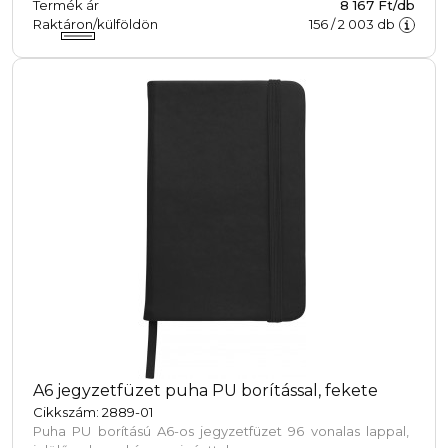
Termék ár
8 167 Ft/db
Raktáron/külföldön
156
/
2 003
db
A6 jegyzetfüzet puha PU borítással, fekete
Cikkszám: 2889-01
Puha PU borítású A6-os jegyzetfüzet 96 vonalas lappal,