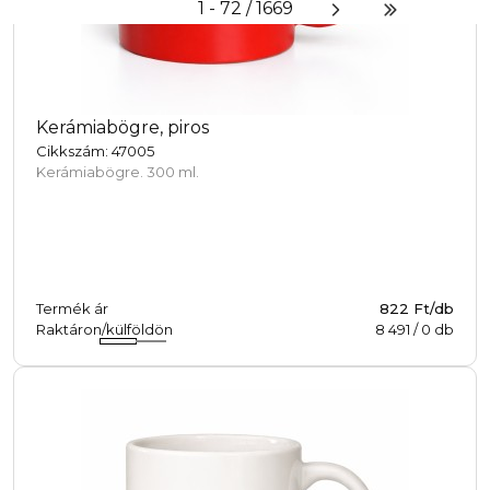
Kerámiabögre, piros
Cikkszám: 47005
Kerámiabögre. 300 ml.
Termék ár
822 Ft/db
Raktáron/külföldön
8 491
/
0
db