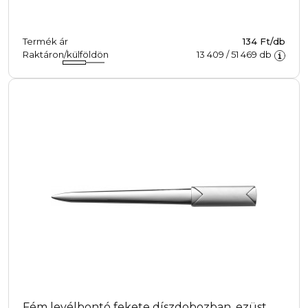
Termék ár
134 Ft/db
Raktáron/külföldön
13 409
/
51 469
db
Fém levélbontó fekete díszdobozban, ezüst