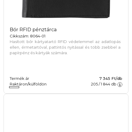
Bőr RFID pénztárca
Cikkszám: 8064-01
Hasított bőr kártyatartó RFID védelemmel az adatlopás
ellen, érmetartóval, pattintós nyitással és több zsebbel a
papírpénz és kártyák számára.
Termék ár
7 345 Ft/db
Raktáron/külföldön
205
/
1 844
db