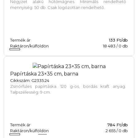
Négyzet alakú hűtőmágnes. Minimális rendelhető
mennyiség: 50 db. Csak logózottan rendelhető.
Termék ár
133 Ft/db
Raktáron/külföldön
18 483
/
0
db
Papírtáska 23×35 cm, barna
Cikkszám: G2335.24
Zsinórfüles papírtáska. 120 g-os, bordás kraft anyag.
Talpszélesség: 9 cm.
Termék ár
784 Ft/db
Raktáron/külföldön
2 655
/
0
db