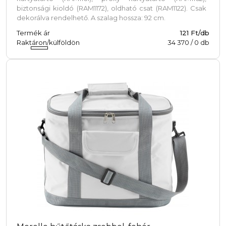
biztonsági kioldó (RAM1172), oldható csat (RAM1122). Csak
dekorálva rendelhető. A szalag hossza: 92 cm.
Termék ár
121 Ft/db
Raktáron/külföldön
34 370
/
0
db