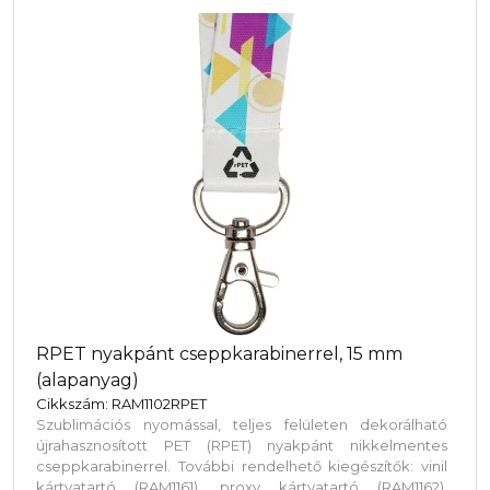
RPET nyakpánt cseppkarabinerrel, 15 mm
(alapanyag)
Cikkszám: RAM1102RPET
Szublimációs nyomással, teljes felületen dekorálható
újrahasznosított PET (RPET) nyakpánt nikkelmentes
cseppkarabinerrel. További rendelhető kiegészítők: vinil
kártyatartó (RAM1161), proxy kártyatartó (RAM1162),