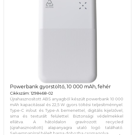
Powerbank gyorstöltő, 10 000 mAh, fehér
Cikkszám: 1298468-02
Újrahasznosított ABS anyagból készült powerbank 10 000
mAh kapacitással és 22,5 W gyors töltési teljesítménnyel.
Type-C in/out és Type-A bemenettel, digitális kijelzővel,
sima és texturált felülettel. Biztonsági védelmekkel
ellátva. A hátoldalon gravírozott recycled
(újrahasznosított) alapanyagra utaló logó található.
Selyempapírral bélelt barna dobozba csomagolva.