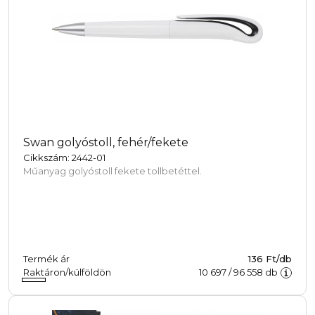
Swan golyóstoll, fehér/fekete
Cikkszám: 2442-01
Műanyag golyóstoll fekete tollbetéttel.
Termék ár
136 Ft/db
Raktáron/külföldön
10 697
/
96 558
db