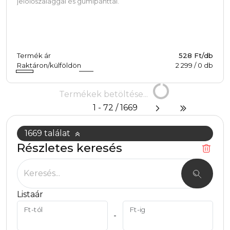
jelölőszalaggal és gumipánttal.
Termék ár
528 Ft/db
Raktáron/külföldön
2 299
/
0
db
Termékek
Termékek betöltése...
betöltése...
1 - 72 / 1669
1669 találat
Részletes keresés
1669 találat. Mutasd!
Keresés...
Listaár
Ft-tól
Ft-ig
-