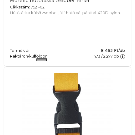
Morello hűtőtáska zsebbel, fehér
Cikkszám: 7521-02
Hűtőtáska külső zsebbel, állítható vállpánttal. 420D nylon.
Termék ár
8 463 Ft/db
Raktáron/külföldön
473
/
2 277
db