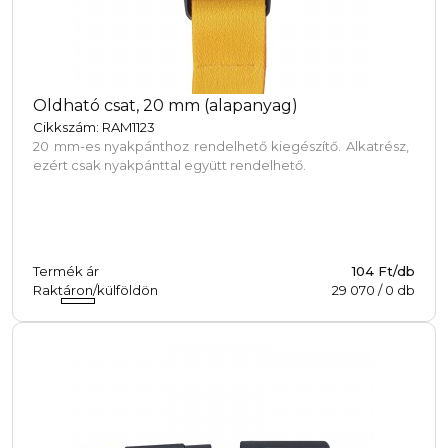
Oldható csat, 20 mm (alapanyag)
Cikkszám: RAM1123
20 mm-es nyakpánthoz rendelhető kiegészítő. Alkatrész,
ezért csak nyakpánttal együtt rendelhető.
Termék ár
104 Ft/db
Raktáron/külföldön
29 070
/
0
db