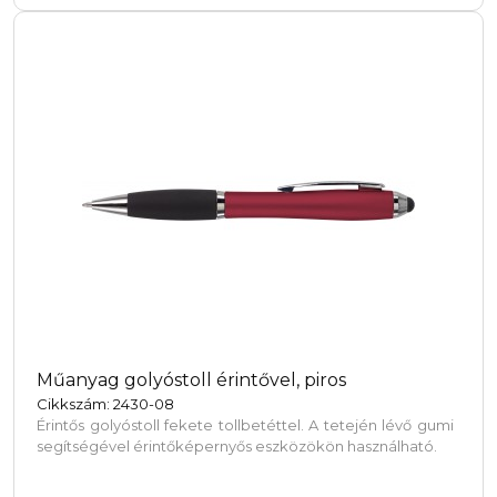
Műanyag golyóstoll érintővel, piros
Cikkszám: 2430-08
Érintős golyóstoll fekete tollbetéttel. A tetején lévő gumi
segítségével érintőképernyős eszközökön használható.