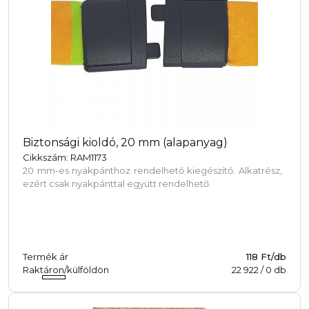
Biztonsági kioldó, 20 mm (alapanyag)
Cikkszám: RAM1173
20 mm-es nyakpánthoz rendelhető kiegészítő. Alkatrész,
ezért csak nyakpánttal együtt rendelhető.
Termék ár
118 Ft/db
Raktáron/külföldön
22 922
/
0
db