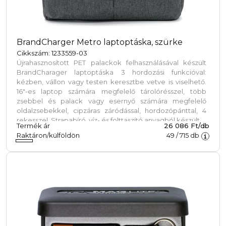
BrandCharger Metro laptoptáska, szürke
Cikkszám: 1233559-03
Újrahasznosított PET palackok felhasználásával készült
BrandCharager laptoptáska 3 hordozási funkcióval:
kézben, vállon vagy testen keresztbe vetve is viselhető.
16"-es laptop számára megfelelő tárolórésszel, több
zsebbel és palack vagy esernyő számára megfelelő
oldalzsebekkel, cipzáras záródással, hordozópánttal, 4
rekesszel. Strapabíró, víz- és folttaszító anyagból készült.
Termék ár
26 086 Ft/db
Raktáron/külföldön
49
/
715
db