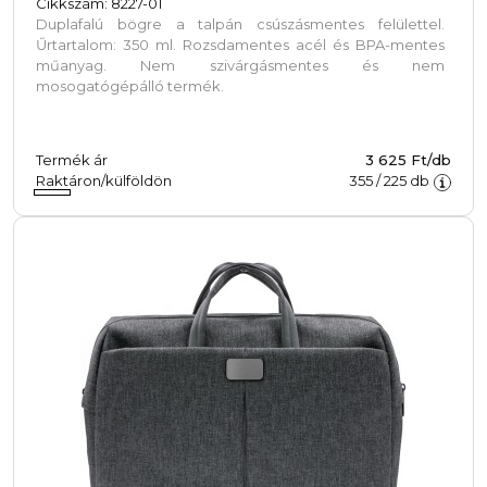
Cikkszám: 8227-01
Duplafalú bögre a talpán csúszásmentes felülettel.
Űrtartalom: 350 ml. Rozsdamentes acél és BPA-mentes
műanyag. Nem szivárgásmentes és nem
mosogatógépálló termék.
Termék ár
3 625 Ft/db
Raktáron/külföldön
355
/
225
db