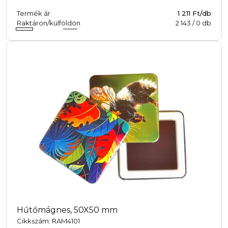
Termék ár
1 211 Ft/db
Raktáron/külföldön
2 143
/
0
db
Hűtőmágnes, 50X50 mm
Cikkszám: RAM4101