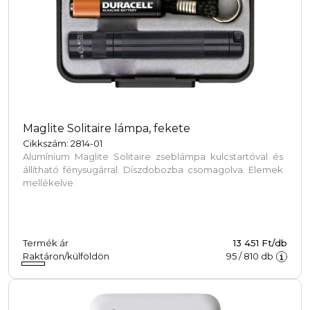
Oldalunk cookie-kat ("sütiket") használ. Ezen fájlok i
szokásairól és növelik a felhasználói élményt, de nem
beleegyezel a cookie-k használatába.
Maglite Solitaire lámpa, fekete
Cikkszám: 2814-01
Alumínium Maglite Solitaire zseblámpa kulcstartóval és
állítható fénysugárral. Díszdobozba csomagolva. Elemek
mellékelve.
Termék ár
13 451 Ft/db
Raktáron/külföldön
95
/
810
db