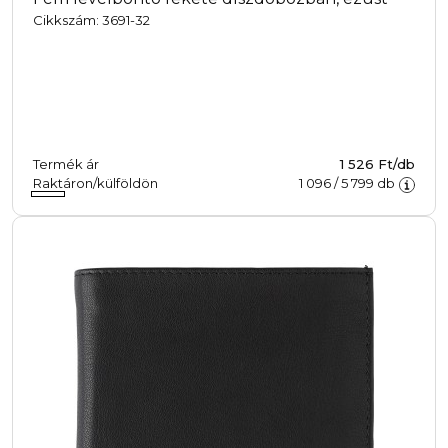
Cikkszám: 3691-32
Termék ár
1 526 Ft/db
Raktáron/külföldön
1 096
/
5 799
db