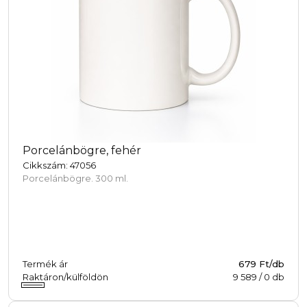
Porcelánbögre, fehér
Cikkszám: 47056
Porcelánbögre. 300 ml.
Termék ár
679 Ft/db
Raktáron/külföldön
9 589
/
0
db