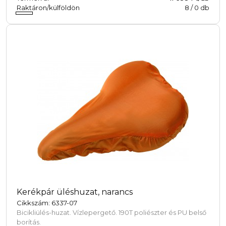
beleegyezel a cookie-k használatába.
Raktáron/külföldön
8
/
0
db
Kerékpár üléshuzat, narancs
Cikkszám: 6337-07
Bicikliülés-huzat. Vízlepergető. 190T poliészter és PU belső
borítás.