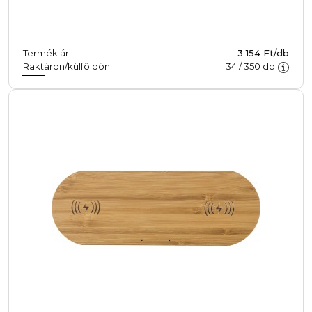
Termék ár
3 154 Ft/db
Raktáron/külföldön
34
/
350
db