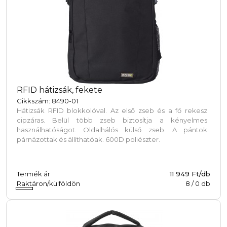
RFID hátizsák, fekete
Cikkszám: 8490-01
Hátizsák RFID blokkolóval. Az első zseb és a fő rekesz
cipzáras. Belül több zseb biztosítja a kényelmes
használhatóságot. Oldalhálós külső zseb. A pántok
párnázottak és állíthatóak. 600D poliészter.
Termék ár
11 949 Ft/db
Raktáron/külföldön
8
/
0
db