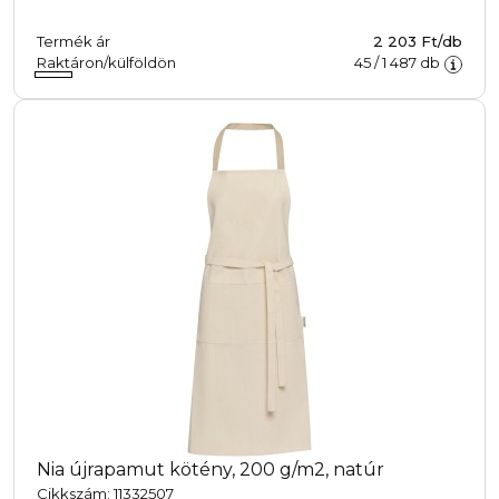
Termék ár
2 203 Ft/db
Raktáron/külföldön
45
/
1 487
db
Nia újrapamut kötény, 200 g/m2, natúr
Cikkszám: 11332507