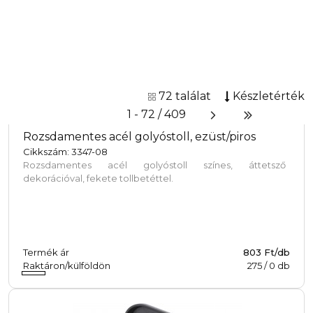
Rozsdamentes acél golyóstoll, ezüst/piros
Cikkszám: 3347-08
Rozsdamentes acél golyóstoll színes, áttetsző
dekorációval, fekete tollbetéttel.
Termék ár
803 Ft/db
Raktáron/külföldön
275
/
0
db