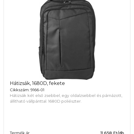
Hátizsák, 1680D, fekete
Cikkszám: 9166-01
Hátizsák két első zsebbel, egy oldalzsebbel és párnázott,
állítható vállpánttal. 1680D poliészter.
Oldalunk cookie-kat ("sütiket") használ. Ezen fájlok i
szokásairól és növelik a felhasználói élményt, de nem
Termék ár
11 658 Ft/db