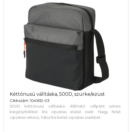
Kéttónusú válltáska, 500D, szürke/ezüst
Cikkszám: 1041612-03
500D kéttónusú válltáska. Állítható vállpánt színes
kiegészítőkkel. Kis cipzáras elülső zseb. Nagy felső
cipzáras rekesz, hátul kis belső cipzáras zsebbel.