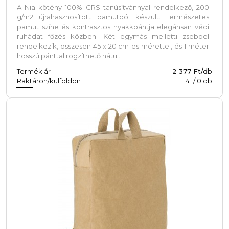
A Nia kötény 100% GRS tanúsítvánnyal rendelkező, 200
g/m2 újrahasznosított pamutból készült. Természetes
pamut színe és kontrasztos nyakkpántja elegánsan védi
ruhádat főzés közben. Két egymás melletti zsebbel
rendelkezik, összesen 45 x 20 cm-es mérettel, és 1 méter
hosszú pánttal rögzíthető hátul.
Termék ár
2 377 Ft/db
Raktáron/külföldön
41
/
0
db