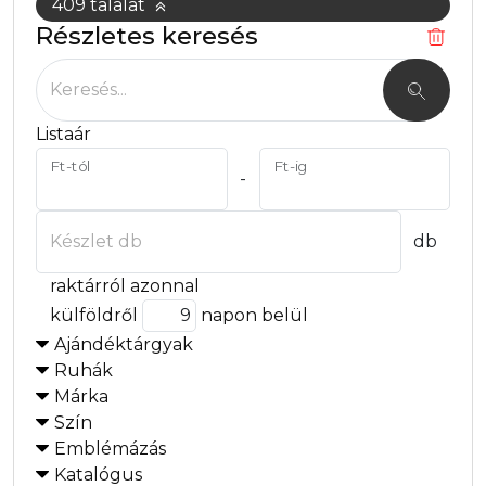
409 találat
Részletes keresés
Keresés
Keresés...
Listaár
Ft-tól
Ft-ig
-
Készlet db
db
raktárról azonnal
külföldről
napon belül
Ajándéktárgyak
Ruhák
Márka
Szín
Emblémázás
Katalógus