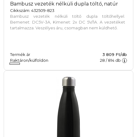
Bambusz vezeték nélküli dupla töltő, natúr
Cikkszám: 432509-823
Bambusz vezeték nélküli töltő dupla töltőhellyel.
Bemenet: DC5V-3A, Kimenet: 2x DC 5V/1A. A vezetéket
tartalmazza. Veszélyes áru, csomagban nem küldhető.
Termék ár
3 809 Ft/db
Raktáron/külföldön
28
/
814
db