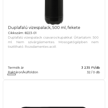
Duplafalú vizespalack, 500 ml, fekete
Cikkszám: 8223-01
Duplafalú vizespalack csavaros kupakkal. Űrtartalom: 500
ml. Nem szivárgásmentes. Mosogatógépben nem
tisztítható. Rozsdamentes acél.
Termék ár
3 235 Ft/db
Raktáron/külföldön
32
/
0
db