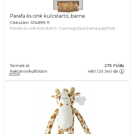
Parafa és cink kulcstartó, barna
Cikkszám: 1014899-11
Parafa és cink kulcstartó. Csomagolása barna papírtok.
Termék ár
275 Ft/db
Raktáron/külföldön
480
/
20 340
db