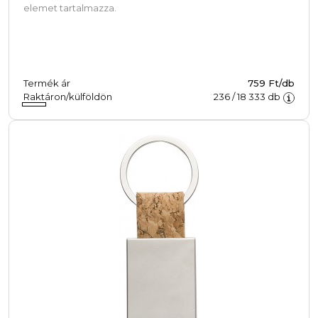
elemet tartalmazza.
Termék ár
759 Ft/db
Raktáron/külföldön
236
/
18 333
db