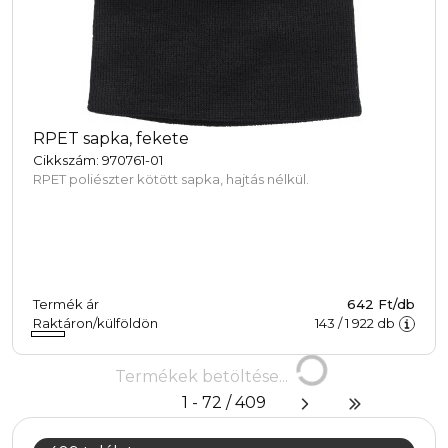
RPET sapka, fekete
Cikkszám: 970761-01
RPET poliészter kötött sapka, hajtás nélkül.
Termék ár
642 Ft/db
Raktáron/külföldön
143
/
1 922
db
Termékek
Termékek betöltése...
betöltése...
1 - 72 / 409