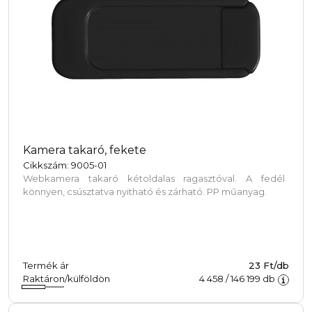
Kamera takaró, fekete
Cikkszám: 9005-01
Webkamera takaró kétoldalas ragasztóval. A fedél
könnyen, csúsztatva nyitható és zárható. PP műanyag.
Termék ár
23 Ft/db
Raktáron/külföldön
4 458
/
146 199
db