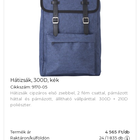
Hátizsák, 300D, kék
Cikkszám: 9170-05
Hátizsák cipzáros első zsebbel, 2 fém csattal, párnázott
háttal és párnázott, állítható vállpánttal. 300D + 210D
poliészter.
Termék ár
4 565 Ft/db
Raktáron/külföldön
24
/
1 835
db