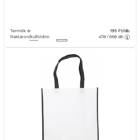
Termék ár
195 Ft/db
Raktáron/külföldön
478
/
668
db