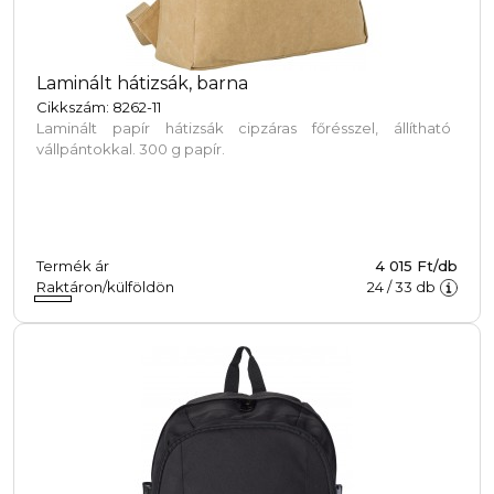
Laminált hátizsák, barna
Cikkszám: 8262-11
Laminált papír hátizsák cipzáras főrésszel, állítható
vállpántokkal. 300 g papír.
Termék ár
4 015 Ft/db
Raktáron/külföldön
24
/
33
db