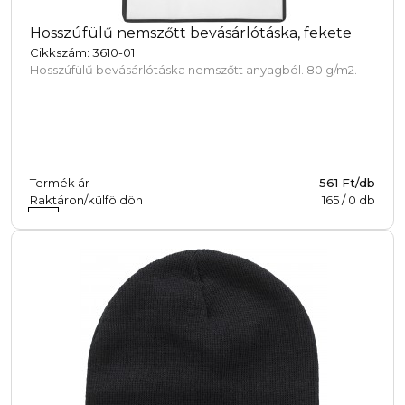
Hosszúfülű nemszőtt bevásárlótáska, fekete
Cikkszám: 3610-01
Hosszúfülű bevásárlótáska nemszőtt anyagból. 80 g/m2.
Termék ár
561 Ft/db
Raktáron/külföldön
165
/
0
db