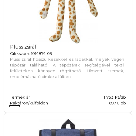
Plüss zsiráf,
Cikkszám: 1014874-09
Plüss zsiráf hosszú kezekkel és lábakkal, melyek végén
tépőzár található. A tépőzárak segítségével textil
felületeken könnyen rögzíthető. Hímzett szemek,
emblémázható címke a fülben.
Termék ár
1 753 Ft/db
Raktáron/külföldön
69
/
0
db