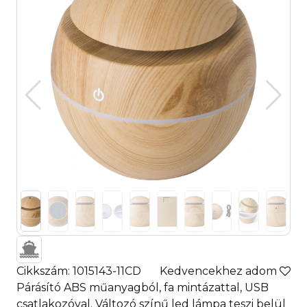
Cikkszám: 1015143-11CD
Kedvencekhez adom
Párásító ABS műanyagból, fa mintázattal, USB
csatlakozóval. Változó színű led lámpa teszi belül