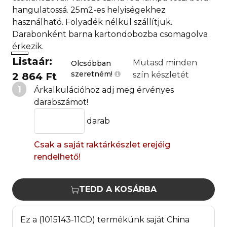
hangulatossá. 25m2-es helyiségekhez
használható. Folyadék nélkül szállítjuk.
Darabonként barna kartondobozba csomagolva
érkezik.
Listaár:
Mutasd minden
Olcsóbban
szeretném!
szín készletét
2 864 Ft
1
Árkalkulációhoz adj meg érvényes
darabszámot!
darab
Csak a saját raktárkészlet erejéig
rendelhető!
TEDD A KOSÁRBA
Ez a (1015143-11CD) termékünk saját China