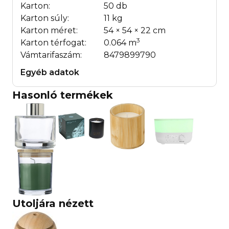
Karton:
50 db
Karton súly:
11 kg
Karton méret:
54 × 54 × 22 cm
3
Karton térfogat:
0.064 m
Vámtarifaszám:
8479899790
Egyéb adatok
Hasonló termékek
Utoljára nézett