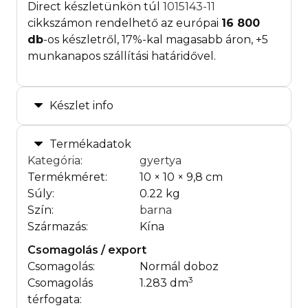
Direct készletünkön túl
1015143-11
cikkszámon rendelhető az európai
16 800
db
-os készletről, 17%-kal magasabb áron, +5
munkanapos szállítási határidővel.
Készlet info
Termékadatok
Kategória
:
gyertya
Termékméret:
10 × 10 × 9,8 cm
Súly:
0.22 kg
Szín:
barna
Származás:
Kína
Csomagolás / export
Csomagolás:
Normál doboz
3
Csomagolás
1.283 dm
térfogata: