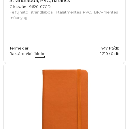
Strandlabda, PVC, narancs
Cikkszám: 9620-07CD
Felfújható strandlabda. Ftalátmentes PVC. BPA-mentes
műanyag.
Termék ár
447 Ft/db
Raktáron/külföldön
1 210
/
0
db