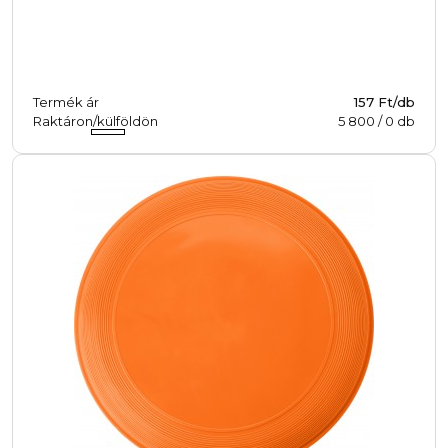
Termék ár
157 Ft/db
Raktáron/külföldön
5 800
/
0
db