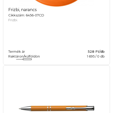
Frizbi, narancs
Cikkszám: 6456-07CD
Frizbi.
Termék ár
528 Ft/db
Raktáron/külföldön
1 695
/
0
db