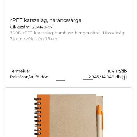
rPET karszalag, narancssárga
Cikkszám: 1204140-07
300D rPET karszalag bambusz hengerzárral. Hosszúság:
34 cm, szélesség: 1.5 cm.
Termék ár
104 Ft/db
Raktáron/külföldön
2 945
/
14 048
db