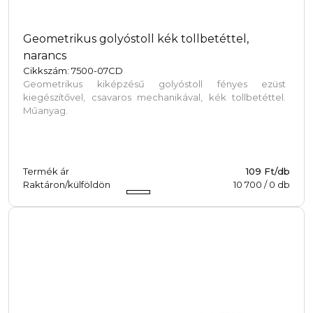
Geometrikus golyóstoll kék tollbetéttel,
narancs
Cikkszám: 7500-07CD
Geometrikus kiképzésű golyóstoll fényes ezüst
kiegészítővel, csavaros mechanikával, kék tollbetéttel.
Műanyag.
Termék ár
109 Ft/db
Raktáron/külföldön
10 700
/
0
db