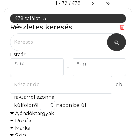
1 - 72 / 478
478 találat
Részletes keresés
478 találat. Mutasd!
Keresés...
Listaár
Ft-tól
Ft-ig
-
Készlet db
db
raktárról azonnal
külföldről
napon belül
Ajándéktárgyak
Ruhák
Márka
Szín