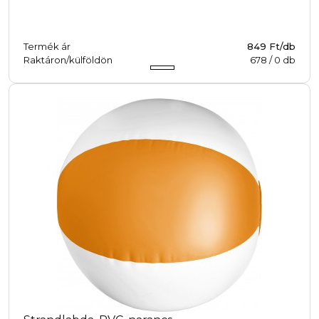
Termék ár
849 Ft/db
Raktáron/külföldön
678
/
0
db