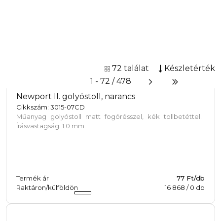
Newport II. golyóstoll, narancs
Cikkszám: 3015-07CD
Műanyag golyóstoll matt fogórésszel, kék tollbetéttel.
Írásvastagság: 1.0 mm.
Termék ár
77 Ft/db
Raktáron/külföldön
16 868
/
0
db