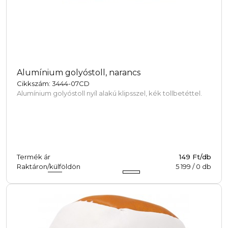
Alumínium golyóstoll, narancs
Cikkszám: 3444-07CD
Alumínium golyóstoll nyíl alakú klipsszel, kék tollbetéttel.
Termék ár
149 Ft/db
Raktáron/külföldön
5 199
/
0
db