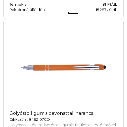
Termék ár
81 Ft/db
Raktáron/külföldön
15 287
/
0
db
Golyóstoll gumis bevonattal, narancs
Cikkszám: 8462-07CD
Golyóstoll kék tollbetéttel, gumis felülettel és érintővel