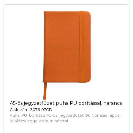
A5-ös jegyzetfüzet puha PU borítással, narancs
Cikkszám: 3076-07CD
Puha PU borítású A5-ös jegyzetfüzet 96 vonalas lappal,
jelölőszalaggal és gumipánttal.