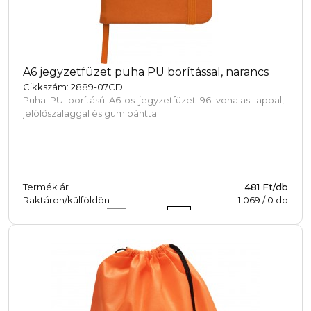
A6 jegyzetfüzet puha PU borítással, narancs
Cikkszám: 2889-07CD
Puha PU borítású A6-os jegyzetfüzet 96 vonalas lappal,
jelölőszalaggal és gumipánttal.
Termék ár
481 Ft/db
Raktáron/külföldön
1 069
/
0
db