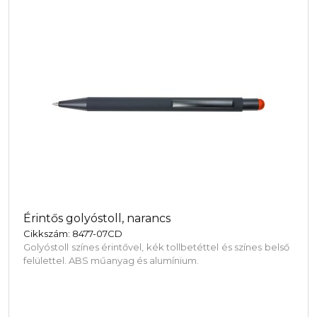
Érintős golyóstoll, narancs
Cikkszám: 8477-07CD
Golyóstoll színes érintővel, kék tollbetéttel és színes belső
felülettel. ABS műanyag és alumínium.