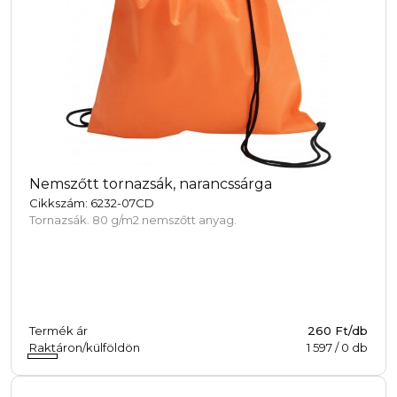
Nemszőtt tornazsák, narancssárga
Cikkszám: 6232-07CD
Tornazsák. 80 g/m2 nemszőtt anyag.
Termék ár
260 Ft/db
Raktáron/külföldön
1 597
/
0
db