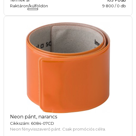
Termék ár
105 Ft/db
Raktáron/külföldön
9 800
/
0
db
Neon pánt, narancs
Cikkszám: 6084-07CD
Neon fényvisszaverő pánt. Csak promóciós célra.