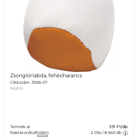
Zsonglőrlabda, fehér/narancs
Cikkszám: 3956-07
Műbőr.
Termék ár
331 Ft/db
Raktáron/külföldön
2 054
/
8 645
db