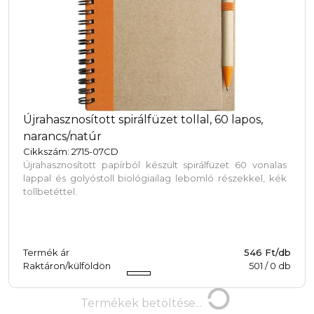
Újrahasznosított spirálfüzet tollal, 60 lapos,
narancs/natúr
Cikkszám: 2715-07CD
Újrahasznosított papírból készült spirálfüzet 60 vonalas
lappal és golyóstoll biológiailag lebomló részekkel, kék
tollbetéttel.
Termék ár
546 Ft/db
Raktáron/külföldön
501
/
0
db
Termékek
Termékek betöltése...
betöltése...