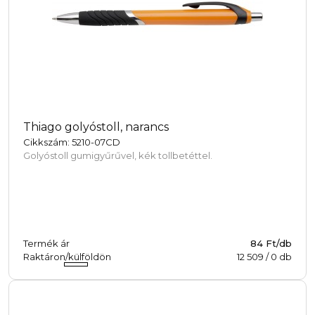
Thiago golyóstoll, narancs
Cikkszám: 5210-07CD
Golyóstoll gumigyűrűvel, kék tollbetéttel.
Termék ár
84 Ft/db
Raktáron/külföldön
12 509
/
0
db