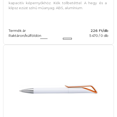
kapacitív képernyőkhöz. Kék tollbetéttel. A hegy és a
klipsz ezüst színű műanyag. ABS, alumínium.
Termék ár
226 Ft/db
Raktáron/külföldön
5 470
/
0
db