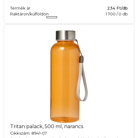
Oldalunk cookie-kat ("sütiket") használ. Ezen fájlok i
Termék ár
234 Ft/db
szokásairól és növelik a felhasználói élményt, de nem
Raktáron/külföldön
1 700
/
0
db
beleegyezel a cookie-k használatába.
Tritan palack, 500 ml, narancs
Cikkszám: 8941-07