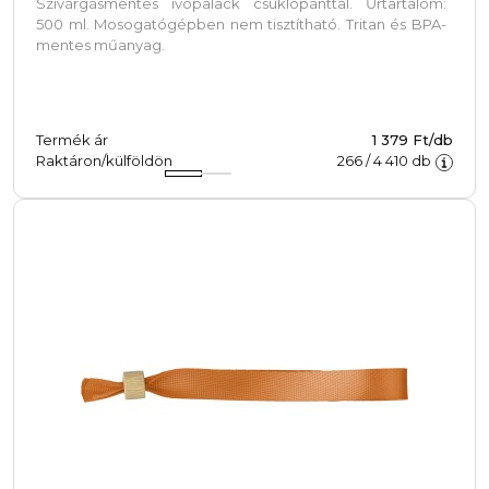
Szivárgásmentes ivópalack csuklópánttal. Űrtartalom:
500 ml. Mosogatógépben nem tisztítható. Tritan és BPA-
mentes műanyag.
Termék ár
1 379 Ft/db
Raktáron/külföldön
266
/
4 410
db