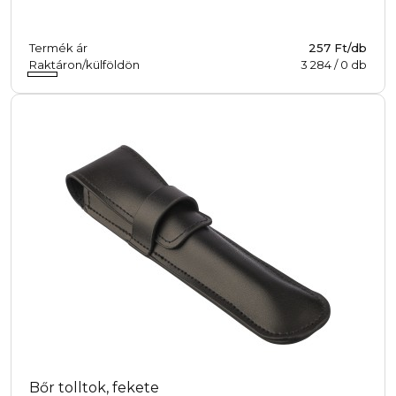
Termék ár
257 Ft/db
Raktáron/külföldön
3 284
/
0
db
Bőr tolltok, fekete