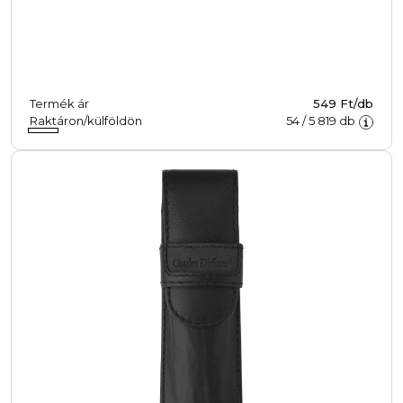
Termék ár
549 Ft/db
Raktáron/külföldön
54
/
5 819
db