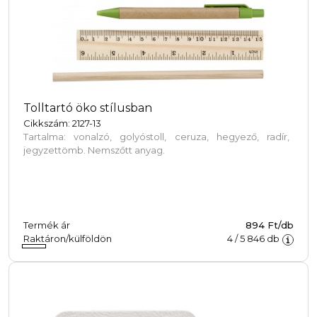
Tolltartó öko stílusban
Cikkszám: 2127-13
Tartalma: vonalzó, golyóstoll, ceruza, hegyező, radír,
jegyzettömb. Nemszőtt anyag.
Termék ár
894 Ft/db
Raktáron/külföldön
4
/
5 846
db