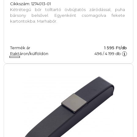
Cikkszám: 1274013-01
Kétrétegű bőr tolltartó övbújtatós záródással, puha
bársony belsővel. Egyenként csomagolva fekete
kartontokba. Marhabőr.
Termék ár
1 595 Ft/db
Raktáron/külföldön
496
/
4 199
db