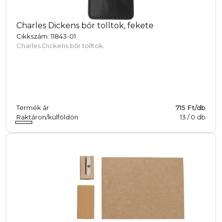
Charles Dickens bőr tolltok, fekete
Cikkszám: 11843-01
Charles Dickens bőr tolltok.
Termék ár
715 Ft/db
Raktáron/külföldön
13
/
0
db