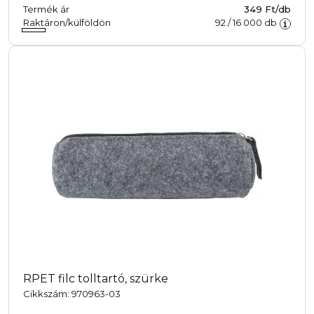
Termék ár
349 Ft/db
Raktáron/külföldön
92
/
16 000
db
RPET filc tolltartó, szürke
Cikkszám: 970963-03