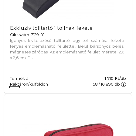
Exkluzív tolltartó 1 tollnak, fekete
Cikkszám: 7129-01
Igényes kivitelezésű tolltartó egy toll számára, fekete
fényes emblémázható felülettel. Belül bársonyos bélés,
mágneses záródás. Az emblémázható felület mérete: 2,6
x 2,6 cm. PU.
Termék ár
1 710 Ft/db
Raktáron/külföldön
58
/
10 890
db