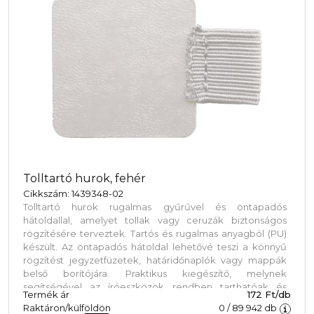
Tolltartó hurok, fehér
Cikkszám: 1439348-02
Tolltartó hurok rugalmas gyűrűvel és öntapadós
hátoldallal, amelyet tollak vagy ceruzák biztonságos
rögzítésére terveztek. Tartós és rugalmas anyagból (PU)
készült. Az öntapadós hátoldal lehetővé teszi a könnyű
rögzítést jegyzetfüzetek, határidőnaplók vagy mappák
belső borítójára. Praktikus kiegészítő, melynek
segítségével az íróeszközök rendben tarthatóak és
Termék ár
172 Ft/db
könnyen hozzáférhetőek.
Raktáron/külföldön
0
/
89 942
db