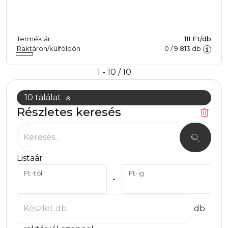
Termék ár
111 Ft/db
Raktáron/külföldön
0
/
9 813
db
1 - 10 / 10
10 találat
Részletes keresés
Keresés...
Listaár
Ft-tól
Ft-ig
-
Készlet db
db