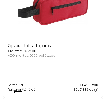
Cipzáras tolltartó, piros
Cikkszám: 9727-08
AZO-mentes, 600D poliészter.
Termék ár
1 049 Ft/db
Raktáron/külföldön
90
/
7 886
db