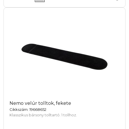
Nemo velúr tolltok, fekete
Cikkszám: 19668652
Klasszikus bársony tolltartó. 1 tollhoz.