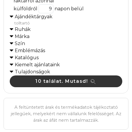
raktárról azonnal
külföldről
napon belül
Ajándéktárgyak
tolltartó
Ruhák
Márka
Szín
Emblémázás
Katalógus
Kiemelt ajánlataink
Tulajdonságok
10 találat. Mutasd!
A feltüntetett árak és termékadatok tájékoztató
jellegűek, melyekért nem vállalunk felelősséget. Az
árak az áfát nem tartalmazzák.