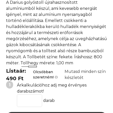
A Darius golyóstoll újrahasznosított
alumíniumból készül, ami kevesebb energiát
igényel, mint az alumínium nyersanyagból
történő előállítása. Emellett csökkenti a
hulladéklerakókba kerülő hulladék mennyiségét
és hozzájárul a természeti erőforrások
megőrzéséhez, amelynek célja az üvegházhatású
gázok kibocsátásának csökkentése. A
nyomógomb és a tolltest alsó része bambuszból
készült. A Tollbetét színe: fekete. Íráshossz: 800
méter. Tollhegy mérete: 1,00 mm
Listaár:
Mutasd minden szín
Olcsóbban
szeretném!
készletét
490 Ft
1
Árkalkulációhoz adj meg érvényes
darabszámot!
darab