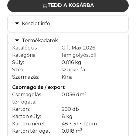
TEDD A KOSÁRBA
Készlet info
Termékadatok
Katalógus
:
Gift Max 2026
Kategória
:
fém golyóstoll
Súly:
0.016 kg
Szín:
szürke
,
fa
Származás:
Kína
Csomagolás / export
3
Csomagolás
0.036 dm
térfogata:
Karton:
500 db
Karton súly:
8 kg
Karton méret:
48 × 31 × 12 cm
3
Karton térfogat:
0.018 m