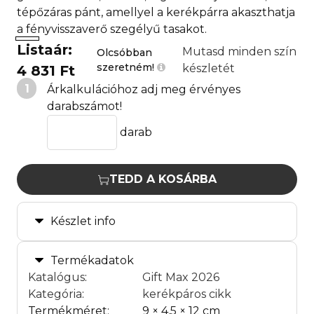
tépőzáras pánt, amellyel a kerékpárra akaszthatja
a fényvisszaverő szegélyű tasakot.
Listaár:
Mutasd minden szín
Olcsóbban
szeretném!
készletét
4 831 Ft
1
Árkalkulációhoz adj meg érvényes
darabszámot!
darab
TEDD A KOSÁRBA
Készlet info
Termékadatok
Katalógus
:
Gift Max 2026
Kategória
:
kerékpáros cikk
Termékméret:
9 × 4,5 × 12 cm