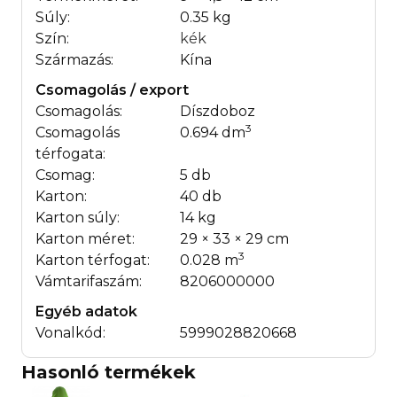
Súly:
0.35 kg
Szín:
kék
Származás:
Kína
Csomagolás / export
Csomagolás:
Díszdoboz
3
Csomagolás
0.694 dm
térfogata:
Csomag:
5 db
Karton:
40 db
Karton súly:
14 kg
Karton méret:
29 × 33 × 29 cm
3
Karton térfogat:
0.028 m
Vámtarifaszám:
8206000000
Egyéb adatok
Vonalkód:
5999028820668
Hasonló termékek