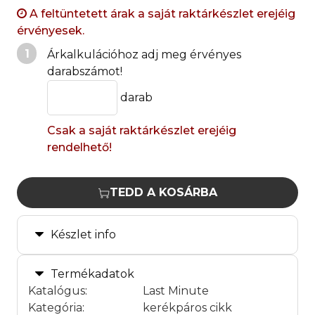
A feltüntetett árak a saját raktárkészlet erejéig
érvényesek.
1
Árkalkulációhoz adj meg érvényes
darabszámot!
darab
Csak a saját raktárkészlet erejéig
rendelhető!
TEDD A KOSÁRBA
Készlet info
Termékadatok
Katalógus
:
Last Minute
Kategória
:
kerékpáros cikk