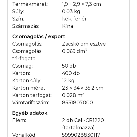
Termékméret:
1,9 × 2,9 × 7,3 cm
Súly:
0.03 kg
Szín:
kék
,
fehér
Származás:
Kína
Csomagolás / export
Csomagolás:
Zacskó ömlesztve
3
Csomagolás
0.069 dm
térfogata:
Csomag:
50 db
Karton:
400 db
Karton súly:
12 kg
Karton méret:
23 × 34 × 35,2 cm
3
Karton térfogat:
0.028 m
Vámtarifaszám:
8531807000
Egyéb adatok
Elem:
2 db Cell-CR1220
(tartalmazza)
Vonalkód:
5999028830117