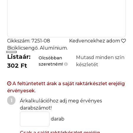
Cikkszám: 7251-08
Kedvencekhez adom
Biciklicsengő. Alumínium.
Listaár:
Mutasd minden szín
Olcsóbban
szeretném!
készletét
302 Ft
A feltüntetett árak a saját raktárkészlet erejéig
érvényesek.
1
Árkalkulációhoz adj meg érvényes
darabszámot!
darab
Csak a saját raktárkészlet erejéig