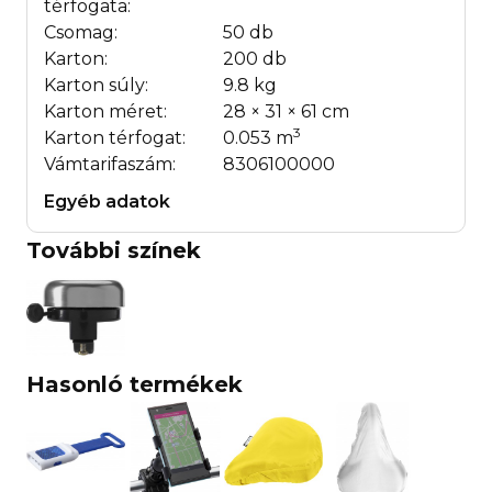
térfogata:
Csomag:
50 db
Karton:
200 db
Karton súly:
9.8 kg
Karton méret:
28 × 31 × 61 cm
3
Karton térfogat:
0.053 m
Vámtarifaszám:
8306100000
Egyéb adatok
További színek
Hasonló termékek