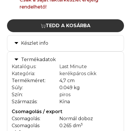
rendelhető!
TEDD A KOSÁRBA
Készlet info
Termékadatok
Katalógus
:
Last Minute
Kategória
:
kerékpáros cikk
Termékméret:
4,7 cm
Súly:
0.049 kg
Szín:
piros
Származás:
Kína
Csomagolás / export
Csomagolás:
Normál doboz
3
Csomagolás
0.265 dm