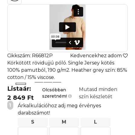
Cikkszám: R66812P
Kedvencekhez adom
Körkötött rövidujjú póló. Single Jersey kötés
100% pamutból, 190 g/m2. Heather grey szín: 85%
cotton / 15% viscose.
Listaár:
Mutasd minden
Olcsóbban
szeretném!
szín készletét
2 849 Ft
1
Árkalkulációhoz adj meg érvényes
darabszámot!
S
M
L