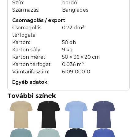
Szín:
bordó
Származás:
Banglades
Csomagolás / export
3
Csomagolás
0.72 dm
térfogata:
Karton:
50 db
Karton súly:
9 kg
Karton méret:
50 × 36 × 20 cm
3
Karton térfogat:
0.036 m
Vámtarifaszám:
6109100010
Egyéb adatok
További színek