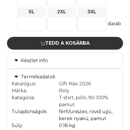
XL
2XL
3XL
darab
TEDD A KOSÁRBA
Készlet info
Termékadatok
Katalógus
:
Gift Max 2026
Márka
:
Roly
Kategória
:
T-shirt, póló, 90-100%
pamut
Tulajdonságok:
férfi/uniszex, rövid ujjú,
kerek nyakú, pamut
Súly:
0.18 kg