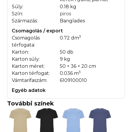
Súly:
0.18 kg
Szín:
piros
Származás:
Banglades
Csomagolás / export
3
Csomagolás
0.72 dm
térfogata:
Karton:
50 db
Karton súly:
9 kg
Karton méret:
50 × 36 × 20 cm
3
Karton térfogat:
0.036 m
Vámtarifaszám:
6109100010
Egyéb adatok
További színek