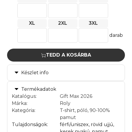
XL
2XL
3XL
darab
TEDD A KOSÁRBA
Készlet info
Termékadatok
Katalógus
:
Gift Max 2026
Márka
:
Roly
Kategória
:
T-shirt, póló, 90-100%
pamut
Tulajdonságok:
férfi/uniszex, rövid ujjú,
kerek nyakú, pamut