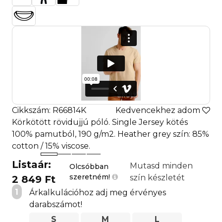
Cikkszám: R66814K
Kedvencekhez adom
Körkötött rövidujjú póló. Single Jersey kötés
100% pamutból, 190 g/m2. Heather grey szín: 85%
cotton / 15% viscose.
Listaár:
Mutasd minden
Olcsóbban
szeretném!
szín készletét
2 849 Ft
1
Árkalkulációhoz adj meg érvényes
darabszámot!
S
M
L