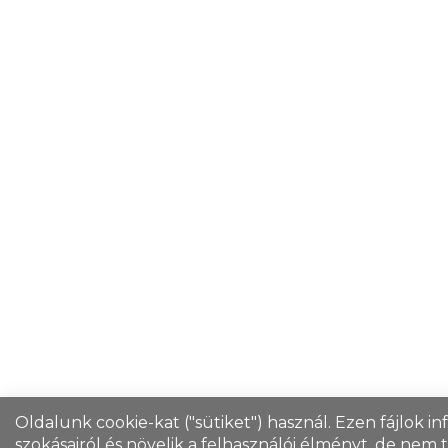
Oldalunk cookie-kat ("sütiket") használ. Ezen fájlok i
szokásairól és növelik a felhasználói élményt, de nem