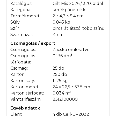
Katalógus
:
Gift Mix 2026
/ 320. oldal
Kategória
:
kerékpáros cikk
Termékméret:
2 × 4,3 × 9,4 cm
Súly:
0.045 kg
Szín:
piros
,
átlátszó
,
több színű
Származás:
Kína
Csomagolás / export
Csomagolás:
Zacskó ömlesztve
3
Csomagolás
0.136 dm
térfogata:
Csomag:
25 db
Karton:
250 db
Karton súly:
11.25 kg
Karton méret:
24 × 26,5 × 53,5 cm
3
Karton térfogat:
0.034 m
Vámtarifaszám:
8512100000
Egyéb adatok
Elem:
4 db Cell-CR2032