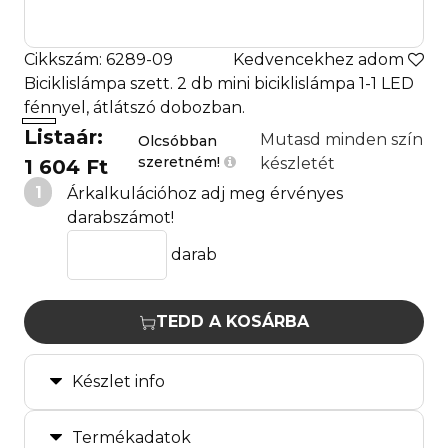
Cikkszám: 6289-09
Kedvencekhez adom
Biciklislámpa szett. 2 db mini biciklislámpa 1-1 LED
fénnyel, átlátszó dobozban.
Listaár:
Mutasd minden szín
Olcsóbban
szeretném!
készletét
1 604 Ft
1
Árkalkulációhoz adj meg érvényes
darabszámot!
darab
TEDD A KOSÁRBA
Készlet info
Termékadatok