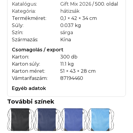
Katalógus
:
Gift Mix 2026
/ 500. oldal
Kategória
:
hátizsák
Termékméret:
0,1 × 42 × 34 cm
Súly:
0.037 kg
Szín:
sárga
Származás:
Kína
Csomagolás / export
Karton:
300 db
Karton súly:
11.1 kg
Karton méret:
51 × 43 × 28 cm
Vámtarifaszám:
87194460
Egyéb adatok
További színek