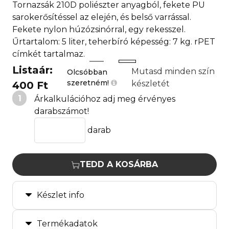
Tornazsák 210D poliészter anyagból, fekete PU
sarokerősítéssel az elején, és belső varrással.
Fekete nylon húzózsinórral, egy rekesszel.
Űrtartalom: 5 liter, teherbíró képesség: 7 kg. rPET
címkét tartalmaz.
Listaár:
Mutasd minden szín
Olcsóbban
szeretném!
készletét
400 Ft
1
Árkalkulációhoz adj meg érvényes
darabszámot!
darab
TEDD A KOSÁRBA
Készlet info
Termékadatok