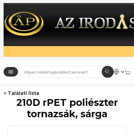
Találati lista
210D rPET poliészter
tornazsák, sárga