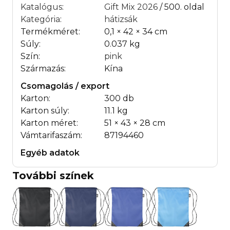
Katalógus
:
Gift Mix 2026
/ 500. oldal
Kategória
:
hátizsák
Termékméret:
0,1 × 42 × 34 cm
Súly:
0.037 kg
Szín:
pink
Származás:
Kína
Csomagolás / export
Karton:
300 db
Karton súly:
11.1 kg
Karton méret:
51 × 43 × 28 cm
Vámtarifaszám:
87194460
Egyéb adatok
További színek