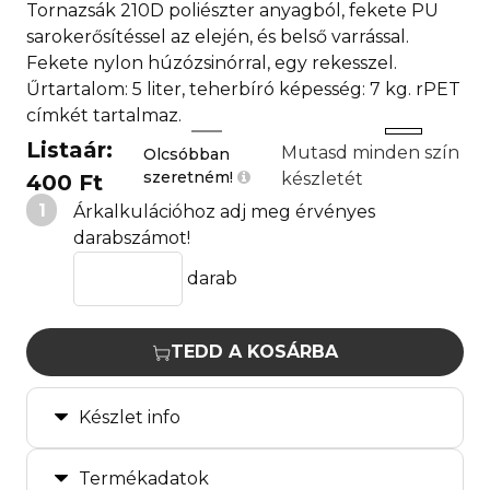
Tornazsák 210D poliészter anyagból, fekete PU
sarokerősítéssel az elején, és belső varrással.
Fekete nylon húzózsinórral, egy rekesszel.
Űrtartalom: 5 liter, teherbíró képesség: 7 kg. rPET
címkét tartalmaz.
Listaár:
Mutasd minden szín
Olcsóbban
szeretném!
készletét
400 Ft
1
Árkalkulációhoz adj meg érvényes
darabszámot!
darab
TEDD A KOSÁRBA
Készlet info
Termékadatok