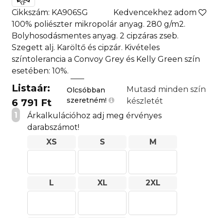
Cikkszám: KA906SG
Kedvencekhez adom
100% poliészter mikropolár anyag. 280 g/m2.
Bolyhosodásmentes anyag. 2 cipzáras zseb.
Szegett alj. Karöltő és cipzár. Kivételes
színtolerancia a Convoy Grey és Kelly Green szín
esetében: 10%.
Listaár:
Mutasd minden szín
Olcsóbban
szeretném!
készletét
6 791 Ft
1
Árkalkulációhoz adj meg érvényes
darabszámot!
XS
S
M
L
XL
2XL