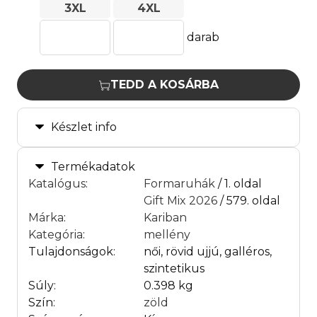
3XL
4XL
darab
TEDD A KOSÁRBA
Készlet info
Termékadatok
Katalógus
:
Formaruhák
/ 1. oldal
Gift Mix 2026
/ 579. oldal
Márka
:
Kariban
Kategória
:
mellény
Tulajdonságok:
női, rövid ujjú, galléros,
szintetikus
Súly:
0.398 kg
Szín:
zöld