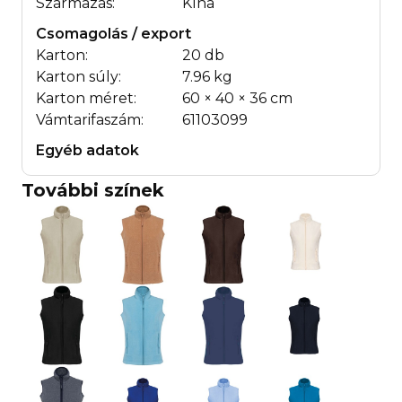
Származás:
Kína
Csomagolás / export
Karton:
20 db
Karton súly:
7.96 kg
Karton méret:
60 × 40 × 36 cm
Vámtarifaszám:
61103099
Egyéb adatok
További színek