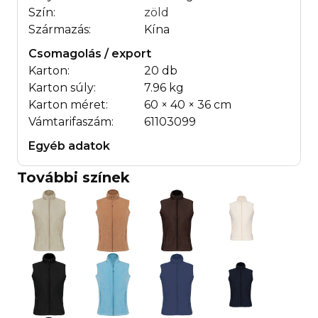
Szín:
zöld
Származás:
Kína
Csomagolás / export
Karton:
20 db
Karton súly:
7.96 kg
Karton méret:
60 × 40 × 36 cm
Vámtarifaszám:
61103099
Egyéb adatok
További színek