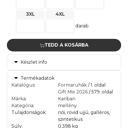
3XL
4XL
darab
TEDD A KOSÁRBA
Készlet info
Termékadatok
Katalógus
:
Formaruhák
/ 1. oldal
Gift Mix 2026
/ 579. oldal
Márka
:
Kariban
Kategória
:
mellény
Tulajdonságok:
női, rövid ujjú, galléros,
szintetikus
Súly:
0.398 kg