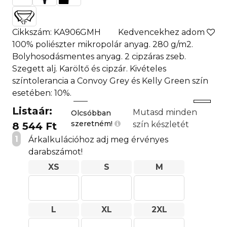
Cikkszám: KA906GMH
Kedvencekhez adom
100% poliészter mikropolár anyag. 280 g/m2.
Bolyhosodásmentes anyag. 2 cipzáras zseb.
Szegett alj. Karöltő és cipzár. Kivételes
színtolerancia a Convoy Grey és Kelly Green szín
esetében: 10%.
Listaár:
Mutasd minden
Olcsóbban
szeretném!
szín készletét
8 544 Ft
1
Árkalkulációhoz adj meg érvényes
darabszámot!
XS
S
M
L
XL
2XL