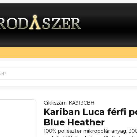
Cikkszám: KA913CBH
Kariban Luca férfi p
Blue Heather
100% poliészter mikropolár anyag. 30