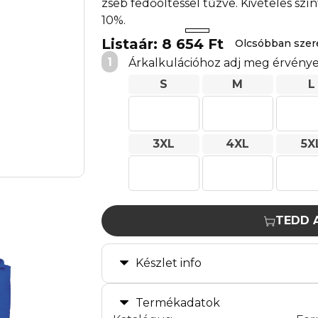
zseb fedőöltéssel tűzve. Kivételes szí
10%.
Listaár: 8 654 Ft
Olcsóbban sze
1
Árkalkulációhoz adj meg érvénye
S
M
L
3XL
4XL
5X
TEDD 
Készlet info
Termékadatok