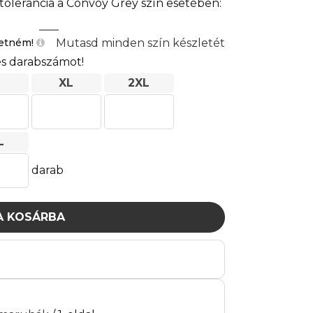
ntolerancia a Convoy Grey szín esetében:
Mutasd minden szín készletét
retném!
s darabszámot!
XL
2XL
L
darab
A KOSÁRBA