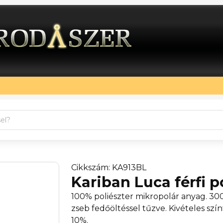
Cikkszám: KA913BL
Kariban Luca férfi p
100% poliészter mikropolár anyag. 30
zseb fedőöltéssel tűzve. Kivételes szí
10%.