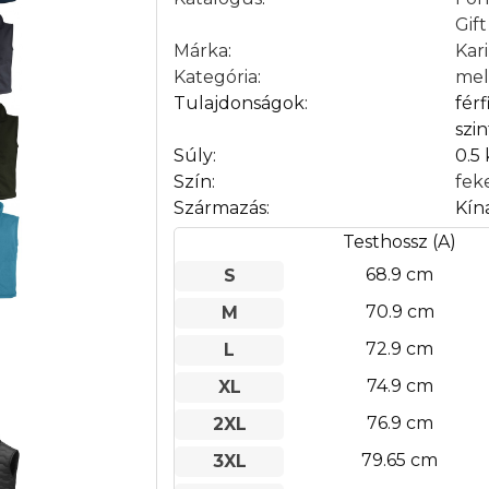
Gif
Márka
:
Kar
Kategória
:
mel
Tulajdonságok:
férf
szi
Súly:
0.5
Szín:
fek
Származás:
Kín
Testhossz (A)
68.9 cm
S
70.9 cm
M
72.9 cm
L
74.9 cm
XL
76.9 cm
2XL
79.65 cm
3XL