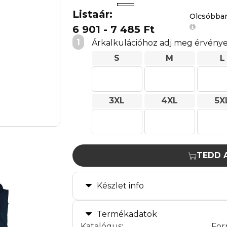
Listaár:
Olcsóbba
6 901 - 7 485 Ft
1
Árkalkulációhoz adj meg érvénye
S
M
L
3XL
4XL
5X
TEDD 
Készlet info
Termékadatok
Katalógus
:
For