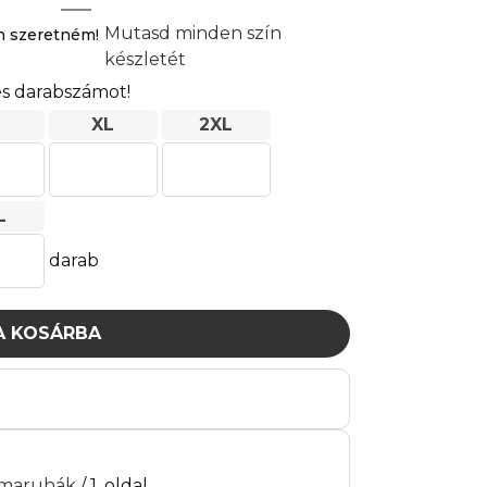
Mutasd minden szín
n szeretném!
készletét
s darabszámot!
XL
2XL
L
darab
A KOSÁRBA
maruhák
/ 1. oldal