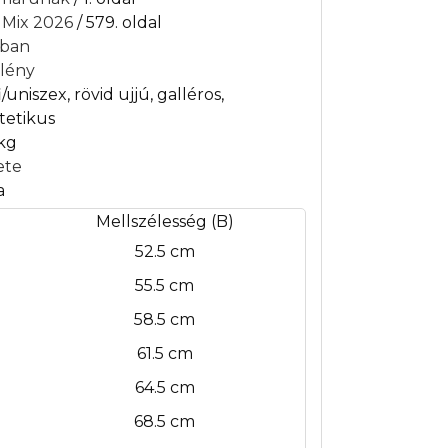
t Mix 2026
/ 579. oldal
iban
lény
i/uniszex, rövid ujjú, galléros,
ntetikus
 kg
ete
a
Mellszélesség (B)
52.5 cm
55.5 cm
58.5 cm
61.5 cm
64.5 cm
68.5 cm