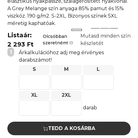
elasztikus nyakpasszé, szalagerősített nyakvonal.
A Grey Melange szín anyaga 85% pamut és 15%
viszkóz. 190 g/m2. S-2XL. Bizonyos színek 5XL
méretig kaphatóak.
Listaár:
Mutasd minden szín
Olcsóbban
szeretném!
készletét
2 293 Ft
1
Árkalkulációhoz adj meg érvényes
darabszámot!
S
M
L
XL
2XL
darab
TEDD A KOSÁRBA