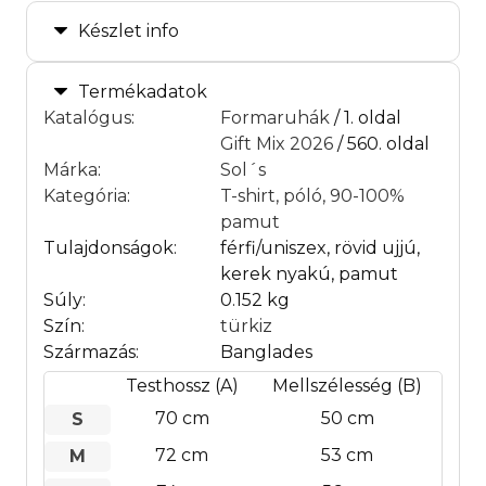
Készlet info
Termékadatok
Katalógus
:
Formaruhák
/ 1. oldal
Gift Mix 2026
/ 560. oldal
Márka
:
Sol´s
Kategória
:
T-shirt, póló, 90-100%
pamut
Tulajdonságok:
férfi/uniszex, rövid ujjú,
kerek nyakú, pamut
Súly:
0.152 kg
Szín:
türkiz
Származás:
Banglades
Testhossz (A)
Mellszélesség (B)
70 cm
50 cm
S
72 cm
53 cm
M