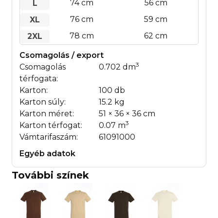
74 cm
56 cm
L
76 cm
59 cm
XL
78 cm
62 cm
2XL
Csomagolás / export
3
Csomagolás
0.702 dm
térfogata:
Karton:
100 db
Karton súly:
15.2 kg
Karton méret:
51 × 36 × 36 cm
3
Karton térfogat:
0.07 m
Vámtarifaszám:
61091000
Egyéb adatok
További színek