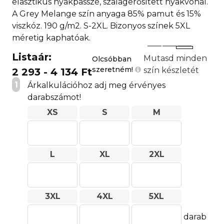
elasztikus nyakpasszé, szalagerősített nyakvonal.
A Grey Melange szín anyaga 85% pamut és 15%
viszkóz. 190 g/m2. S-2XL. Bizonyos színek 5XL
méretig kaphatóak.
Listaár:
Mutasd minden
Olcsóbban
szeretném!
szín készletét
2 293 - 4 134 Ft
1
Árkalkulációhoz adj meg érvényes
darabszámot!
XS
S
M
L
XL
2XL
3XL
4XL
5XL
darab