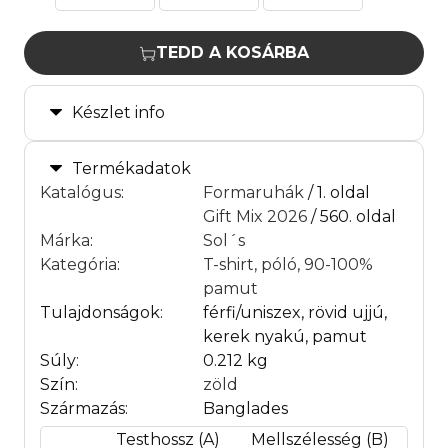
TEDD A KOSÁRBA
Készlet info
Termékadatok
Katalógus
:
Formaruhák
/ 1. oldal
Gift Mix 2026
/ 560. oldal
Márka
:
Sol´s
Kategória
:
T-shirt, póló, 90-100%
pamut
Tulajdonságok:
férfi/uniszex, rövid ujjú,
kerek nyakú, pamut
Súly:
0.212 kg
Szín:
zöld
Származás:
Banglades
Testhossz (A)
Mellszélesség (B)