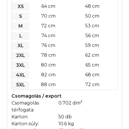
64 cm
48 cm
XS
70 cm
50 cm
S
72 cm
53 cm
M
74 cm
56 cm
L
76 cm
59 cm
XL
78 cm
62 cm
2XL
80 cm
65 cm
3XL
82 cm
68 cm
4XL
88 cm
72 cm
5XL
Csomagolás / export
3
Csomagolás
0.702 dm
térfogata:
Karton:
50 db
Karton súly:
10.6 kg