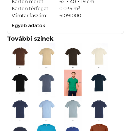
Karton méret:
62 × 40 × 19 cm
3
Karton térfogat:
0.035 m
Vámtarifaszám:
61091000
Egyéb adatok
További színek